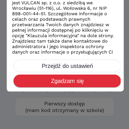
Masz już konto?
Wybierz wybrany przez Ciebie
sposób logowania
Logowanie
konto eduVULCAN
Logowanie
zwykłe konto szkolne
Masz kod otrzymany w szkole?
Aby utworzyć
swoje konto wybierz opcję „Pierwszy dostęp”
Pierwszy dostęp
(mam kod otrzymany w szkole)